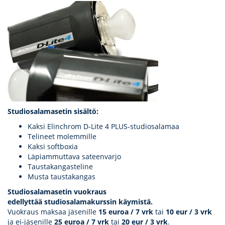
Studiosalamasetin sisältö:
Kaksi Elinchrom D-Lite 4 PLUS-studiosalamaa
Telineet molemmille
Kaksi softboxia
Läpiammuttava sateenvarjo
Taustakangasteline
Musta taustakangas
Studiosalamasetin vuokraus
edellyttää studiosalamakurssin käymistä.
Vuokraus maksaa jäsenille
15 euroa / 7 vrk
tai
10 eur / 3 vrk
ja ei-jäsenille
25 euroa / 7 vrk
tai
20 eur / 3 vrk
.