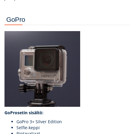
GoPro
GoProsetin sisältö:
GoPro 3+ Silver Edition
Selfie-keppi
Rintavaljaat