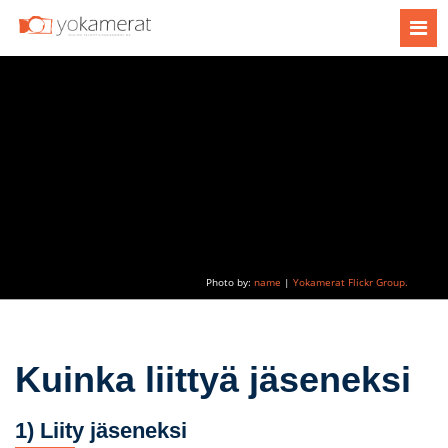
Tog
navi
Photo by:
name
|
Yokamerat Flickr Group.
Kuinka liittyä jäseneksi
1) Liity jäseneksi