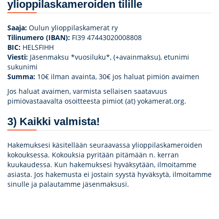
ylioppilaskameroiden tilille
Saaja:
Oulun ylioppilaskamerat ry
Tilinumero (IBAN):
FI39 47443020008808
BIC:
HELSFIHH
Viesti:
Jäsenmaksu *vuosiluku*, (+avainmaksu), etunimi
sukunimi
Summa:
10€ ilman avainta, 30€ jos haluat pimiön avaimen
Jos haluat avaimen, varmista sellaisen saatavuus
pimiövastaavalta osoitteesta pimiot (at) yokamerat.org.
3) Kaikki valmista!
Hakemuksesi käsitellään seuraavassa ylioppilaskameroiden
kokouksessa. Kokouksia pyritään pitämään n. kerran
kuukaudessa. Kun hakemuksesi hyväksytään, ilmoitamme
asiasta. Jos hakemusta ei jostain syystä hyväksytä, ilmoitamme
sinulle ja palautamme jäsenmaksusi.