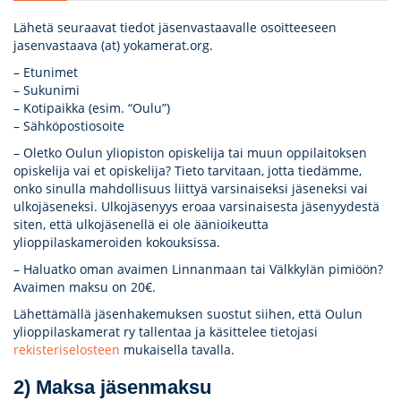
Lähetä seuraavat tiedot jäsenvastaavalle osoitteeseen
jasenvastaava (at) yokamerat.org.
– Etunimet
– Sukunimi
– Kotipaikka (esim. “Oulu”)
– Sähköpostiosoite
– Oletko Oulun yliopiston opiskelija tai muun oppilaitoksen
opiskelija vai et opiskelija? Tieto tarvitaan, jotta tiedämme,
onko sinulla mahdollisuus liittyä varsinaiseksi jäseneksi vai
ulkojäseneksi. Ulkojäsenyys eroaa varsinaisesta jäsenyydestä
siten, että ulkojäsenellä ei ole äänioikeutta
ylioppilaskameroiden kokouksissa.
– Haluatko oman avaimen Linnanmaan tai Välkkylän pimiöön?
Avaimen maksu on 20€.
Lähettämällä jäsenhakemuksen suostut siihen, että Oulun
ylioppilaskamerat ry tallentaa ja käsittelee tietojasi
rekisteriselosteen
mukaisella tavalla.
2) Maksa jäsenmaksu