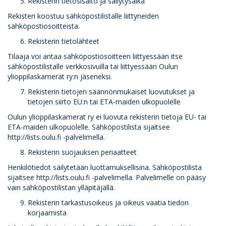
Rekisterin tietosisältö ja säilytysaika
Rekisteri koostuu sähköpostilistalle liittyneiden
sähköpostiosoitteista.
Rekisterin tietolähteet
Tilaaja voi antaa sähköpostiosoitteen liittyessään itse
sähköpostilistalle verkkosivuilla tai liittyessään Oulun
ylioppilaskamerat ry:n jäseneksi.
Rekisterin tietojen säännönmukaiset luovutukset ja
tietojen siirto EU:n tai ETA-maiden ulkopuolelle
Oulun ylioppilaskamerat ry ei luovuta rekisterin tietoja EU- tai
ETA-maiden ulkopuolelle. Sähköpostilista sijaitsee
http://lists.oulu.fi -palvelimella.
Rekisterin suojauksen periaatteet
Henkilötiedot säilytetään luottamuksellisina. Sähköpostilista
sijaitsee http://lists.oulu.fi -palvelimella. Palvelimelle on pääsy
vain sähköpostilistan ylläpitäjällä.
Rekisterin tarkastusoikeus ja oikeus vaatia tiedon
korjaamista