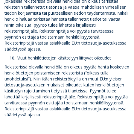
Jokaisella rekisterissä olevalla henkilöllä on oikeus tarkistaa
rekisteriin tallennetut tietonsa ja vaatia mahdollisen virheellisen
tiedon korjaamista tai puutteellisen tiedon täydentämistä. Mikäli
henkilö haluaa tarkistaa hänestä tallennetut tiedot tai vaatia
niihin oikaisua, pyyntö tulee lähettää kirjallisesti
rekisterinpitäjälle. Rekisterinpitäjä voi pyytää tarvittaessa
pyynnön esittäjää todistamaan henkilöllisyytensä.
Rekisterinpitäjä vastaa asiakkaalle EU:n tietosuoja-asetuksessa
säädetyssä ajassa.
Muut henkilötietojen käsittelyyn liittyvät oikeudet
Rekisterissä olevalla henkilöllä on oikeus pyytää häntä koskevien
henkilötietojen poistamiseen rekisteristä (“oikeus tulla
unohdetuksi”). Niin ikään rekisteröidyillä on muut EU:n yleisen
tietosuoja-asetuksen mukaiset oikeudet kuten henkilötietojen
käsittelyn rajoittaminen tietyissä tilanteissa. Pyynnöt tulee
lähettää kirjallisesti rekisterinpitäjälle. Rekisterinpitäjä voi pyytää
tarvittaessa pyynnön esittäjää todistamaan henkilöllisyytensä.
Rekisterinpitäjä vastaa asiakkaalle EU:n tietosuoja-asetuksessa
säädetyssä ajassa.