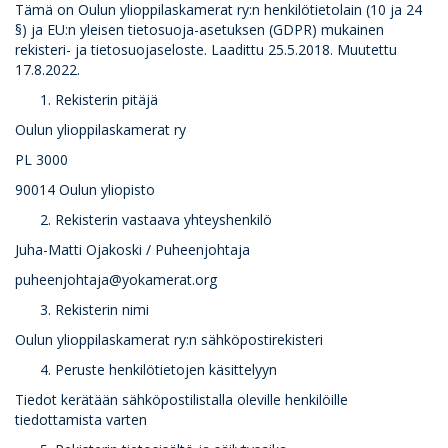
Tämä on Oulun ylioppilaskamerat ry:n henkilötietolain (10 ja 24
§) ja EU:n yleisen tietosuoja-asetuksen (GDPR) mukainen
rekisteri- ja tietosuojaseloste. Laadittu 25.5.2018. Muutettu
17.8.2022.
Rekisterin pitäjä
Oulun ylioppilaskamerat ry
PL 3000
90014 Oulun yliopisto
Rekisterin vastaava yhteyshenkilö
Juha-Matti Ojakoski / Puheenjohtaja
puheenjohtaja@yokamerat.org
Rekisterin nimi
Oulun ylioppilaskamerat ry:n sähköpostirekisteri
Peruste henkilötietojen käsittelyyn
Tiedot kerätään sähköpostilistalla oleville henkilöille
tiedottamista varten